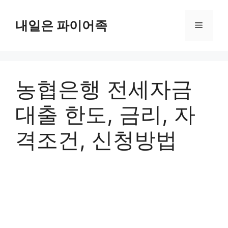
Skip
to
내일은 파이어족
Menu
content
농협은행 전세자금
대출 한도, 금리, 자
격조건, 신청방법