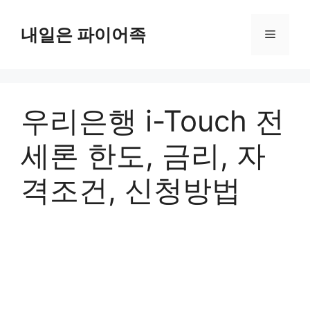
Skip
to
내일은 파이어족
Menu
content
우리은행 i-Touch 전
세론 한도, 금리, 자
격조건, 신청방법