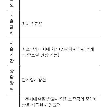
도
대
출
최저 2.71%
금
리
대
출
최소 1년 ~ 최대 2년 (임대차계약서상 계
기
약 종료일 연장 가능)
간
상
환
만기일시상환
방
식
– 전세대출을 받고자 임차보증금의 5% 이
상을 지급한 개인고객