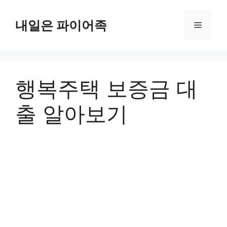
Skip
to
내일은 파이어족
Menu
content
행복주택 보증금 대
출 알아보기