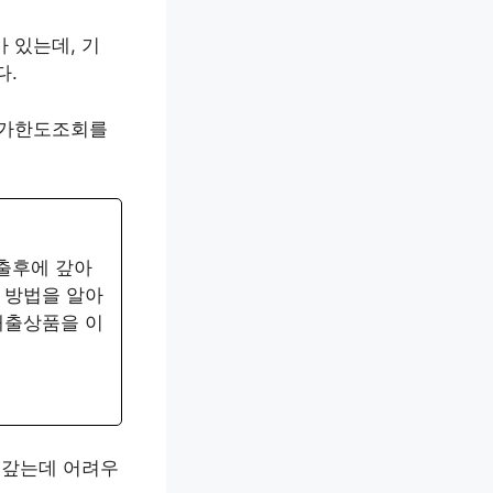
 있는데, 기
다.
추가한도조회를
출후에 갚아
 방법을 알아
대출상품을 이
 갚는데 어려우