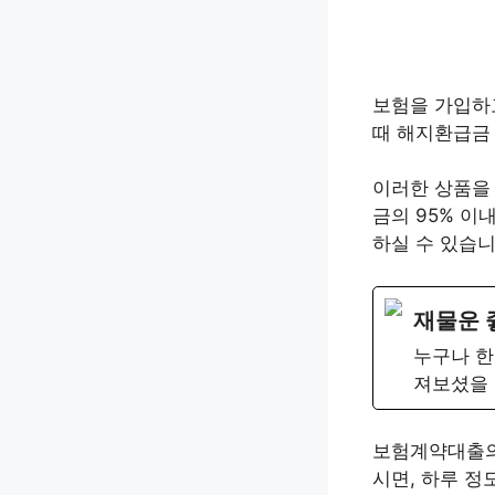
보험을 가입하
때 해지환급금
이러한 상품을
금의 95% 
하실 수 있습니
재물운 
누구나 한
져보셨을 
보험계약대출의
시면, 하루 정