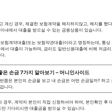
고 계신 경우, 체결한 보험계약을 해지하지않고, 해지를 했
 이내에서 대출을 받으실 수 있는 금융상품이 있습니다.
 보험계약대출(또는 보험약관대출)이라고 명칭하는데, 통상
이내에서 대출이 가능하며, 금리도 일반신용대출에 비해 저금리
다.
좋은 손금 7가지 알아보기 – 머니인사이드
번쯤은 본인의 손금을 보고 내 손금은 어떤 손금일까? 하고
겁니다.
 경우, 계약자 본인이 직접 신청하셔야 하며, 본인확인 후 
도만 기다리시면 대출금을 받으실 수 있습니다.