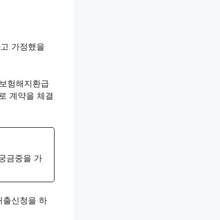
다고 가정했을
 보험해지환급
로 계약을 체결
 궁금중을 가
대출신청을 하