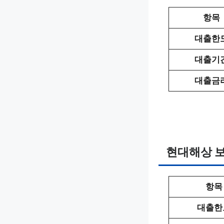
항목
대출한
대출기
대출금
현대해상 
항목
대출한