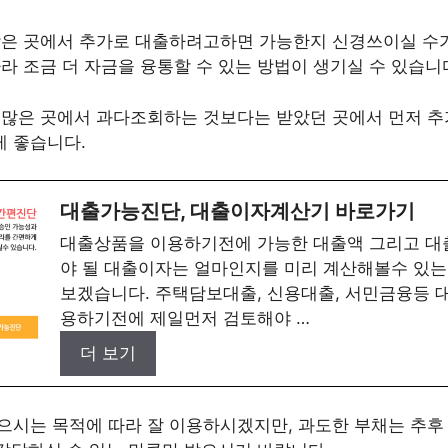
받은 곳에서 추가로 대출하려고하면 가능한지 신경쓰이실 수가
라 조금 더 자금을 융통할 수 있는 방법이 생기실 수 있습니
 많은 곳에서 과다조회하는 것보다는 받았던 곳에서 먼저 
 좋습니다.
대출가능진단, 대출이자계산기 바로가기
대출상품을 이용하기전에 가능한 대출액 그리고 대
야 될 대출이자는 얼마인지를 미리 계산해볼수 있는
보겠습니다. 주택담보대출, 신용대출, 서민금융등 
용하기전에 제일먼저 검토해야 …
더 보기
으시는 목적에 따라 잘 이용하시겠지만, 과도한 부채는 추후