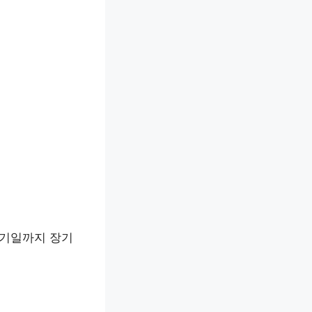
기일까지 장기