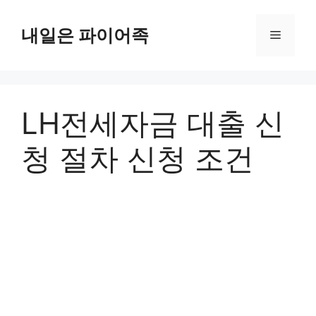
Skip
to
내일은 파이어족
Menu
content
LH전세자금 대출 신
청 절차 신청 조건