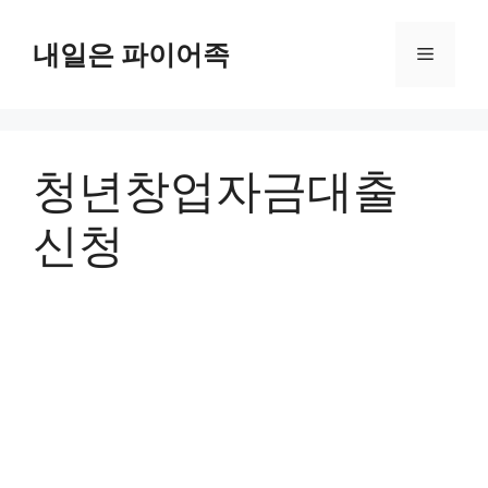
Skip
to
내일은 파이어족
Menu
content
청년창업자금대출
신청