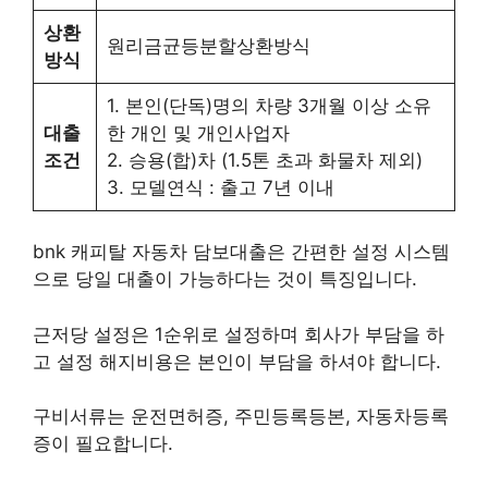
상환
원리금균등분할상환방식
방식
1. 본인(단독)명의 차량 3개월 이상 소유
대출
한 개인 및 개인사업자
조건
2. 승용(합)차 (1.5톤 초과 화물차 제외)
3. 모델연식 : 출고 7년 이내
bnk 캐피탈 자동차 담보대출은 간편한 설정 시스템
으로 당일 대출이 가능하다는 것이 특징입니다.
근저당 설정은 1순위로 설정하며 회사가 부담을 하
고 설정 해지비용은 본인이 부담을 하셔야 합니다.
구비서류는 운전면허증, 주민등록등본, 자동차등록
증이 필요합니다.