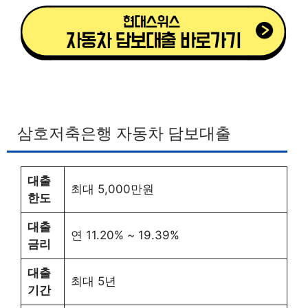
삼호저축은행 자동차 담보대출
대출
최대 5,000만원
한도
대출
연 11.20% ~ 19.39%
금리
대출
최대 5년
기간