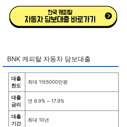
BNK 캐피탈 자동차 담보대출
대출
최대 1억5000만원
한도
대출
연 8.9% ~ 17.9%
금리
대출
최대 10년
기간