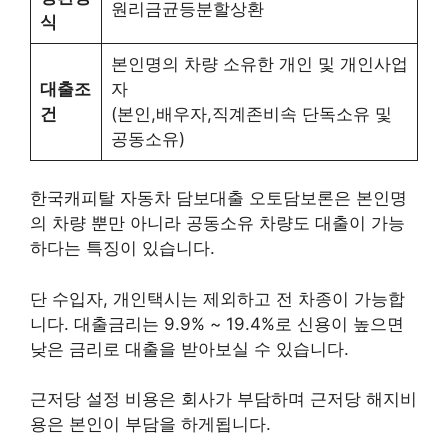
원리금균등분할상환
식
본인명의 차량 소유한 개인 및 개인사업
대출조
자
건
(본인,배우자,직계존비속 단독소유 및
공동소유)
한국캐피탈 자동차 담보대출 오토담보론은 본인명
의 차량 뿐만 아니라 공동소유 차량도 대출이 가능
하다는 특징이 있습니다.
단 수입자, 개인택시는 제외하고 전 차종이 가능합
니다. 대출금리는 9.9% ~ 19.4%로 신용이 높으면
낮은 금리로 대출을 받아보실 수 있습니다.
근저당 설정 비용은 회사가 부담하며 근저당 해지비
용은 본인이 부담을 하게됩니다.