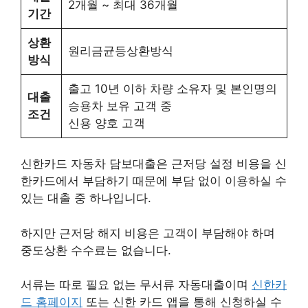
2개월 ~ 최대 36개월
기간
상환
원리금균등상환방식
방식
출고 10년 이하 차량 소유자 및 본인명의
대출
승용차 보유 고객 중
조건
신용 양호 고객
신한카드 자동차 담보대출은 근저당 설정 비용을 신
한카드에서 부담하기 때문에 부담 없이 이용하실 수
있는 대출 중 하나입니다.
하지만 근저당 해지 비용은 고객이 부담해야 하며
중도상환 수수료는 없습니다.
서류는 따로 필요 없는 무서류 자동대출이며
신한카
드 홈페이지
또는 신한 카드 앱을 통해 신청하실 수