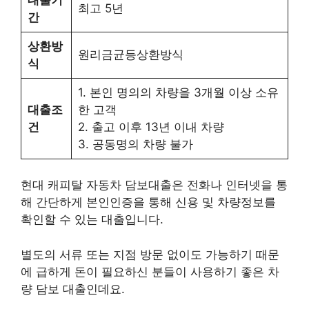
최고 5년
간
상환방
원리금균등상환방식
식
1. 본인 명의의 차량을 3개월 이상 소유
대출조
한 고객
건
2. 출고 이후 13년 이내 차량
3. 공동명의 차량 불가
현대 캐피탈 자동차 담보대출은 전화나 인터넷을 통
해 간단하게 본인인증을 통해 신용 및 차량정보를
확인할 수 있는 대출입니다.
별도의 서류 또는 지점 방문 없이도 가능하기 때문
에 급하게 돈이 필요하신 분들이 사용하기 좋은 차
량 담보 대출인데요.