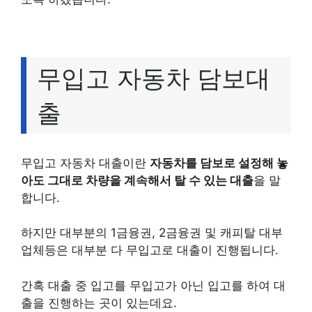
무입고 자동차 담보대
출
무입고 자동차 대출이란
자동차를 담보로 설정해 놓
아도 그대로 차량을 계속해서 탈 수 있는 대출
을 말
합니다.
하지만 대부분의 1금융권, 2금융권 및 캐피탈 대부
업체등은 대부분 다 무입고로 대출이 진행됩니다.
간혹 대출 중 입고를 무입고가 아닌 입고를 하여 대
출을 진행하는 곳이 있는데요.