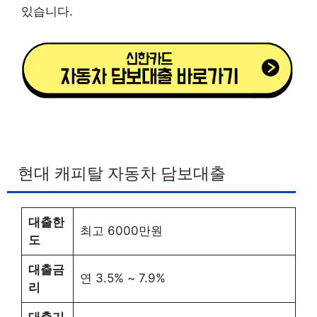
있습니다.
현대 캐피탈 자동차 담보대출
대출한
최고 6000만원
도
대출금
연 3.5% ~ 7.9%
리
대출기