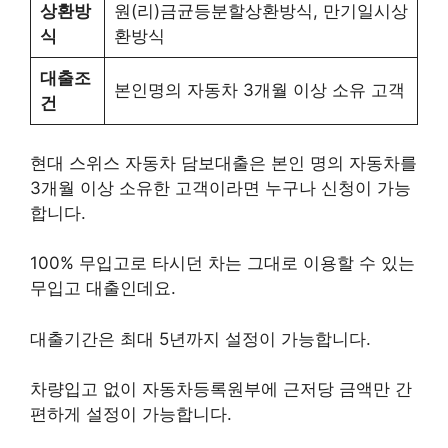
상환방
원(리)금균등분할상환방식, 만기일시상
식
환방식
대출조
본인명의 자동차 3개월 이상 소유 고객
건
현대 스위스 자동차 담보대출은 본인 명의 자동차를
3개월 이상 소유한 고객이라면 누구나 신청이 가능
합니다.
100% 무입고로 타시던 차는 그대로 이용할 수 있는
무입고 대출인데요.
대출기간은 최대 5년까지 설정이 가능합니다.
차량입고 없이 자동차등록원부에 근저당 금액만 간
편하게 설정이 가능합니다.