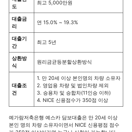
최고 5,000만원
도
대출금
연 15.0% ~ 19.3%
리
대출기
최고 5년
간
상환방
원리금균등분할상환방식
식
1. 만 20세 이상 본인명의 차량 소유자
대출조
2. 영업용 차량 및 법인차량 제외
건
3. 승용차 및 승합차(11인승 이하)
4. NICE 신용점수가 350점 이상
예가람저축은행 예스카 담보대출은 만 20세 이상
본인 명의 차량 소유자이면서 NICE 신용평점 점수