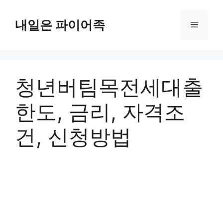
Skip
to
내일은 파이어족
Menu
content
청년버팀목전세대출
한도, 금리, 자격조
건, 신청방법