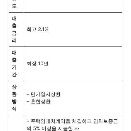
도
대
출
최고 2.1%
금
리
대
출
최장 10년
기
간
상
환
– 만기일시상환
방
– 혼합상환
식
– 주택임대차계약을 체결하고 임차보증금
의 5% 이상을 지불한 자