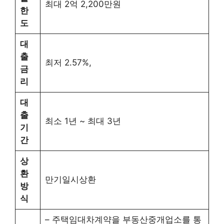
최대 2억 2,200만원
한
도
대
출
최저 2.57%,
금
리
대
출
최소 1년 ~ 최대 3년
기
간
상
환
만기일시상환
방
식
– 주택임대차계약을 부동산중개업소를 통