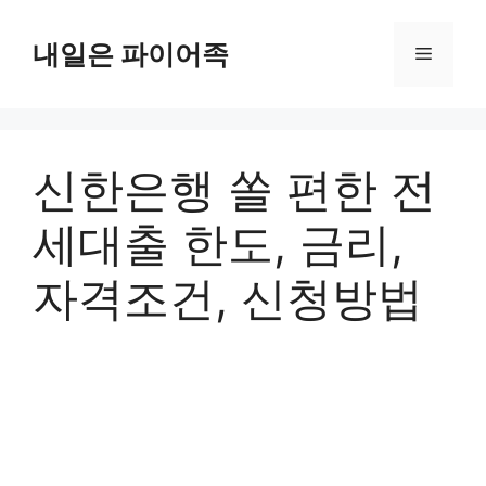
Skip
to
내일은 파이어족
Menu
content
신한은행 쏠 편한 전
세대출 한도, 금리,
자격조건, 신청방법