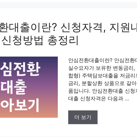
환대출이란? 신청자격, 지원내
 신청방법 총정리
안심전환대출이란? 안심전환
실수요자가 보유한 변동금리,
합형) 주택담보대출을 저금리의
금리, 분할상환 상품으로 갈아
품입니다. 안심전환대출 신청
대출 신청자격은 다음과 …
더 보기