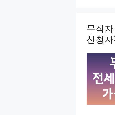
무직자 
신청자