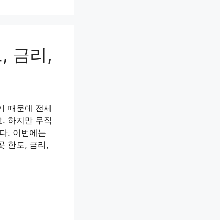
 금리,
기 때문에 전세
. 하지만 무직
다. 이번에는
 한도, 금리,