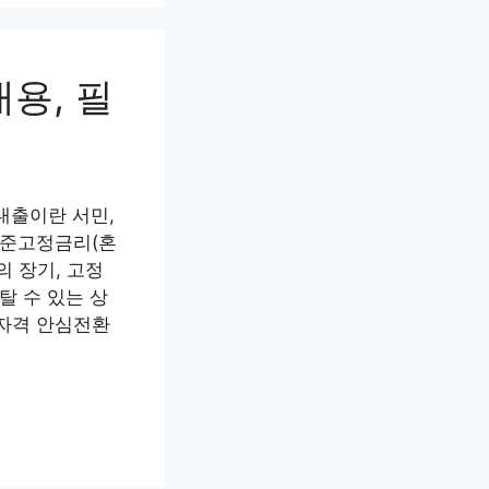
용, 필
대출이란 서민,
 준고정금리(혼
 장기, 고정
탈 수 있는 상
자격 안심전환