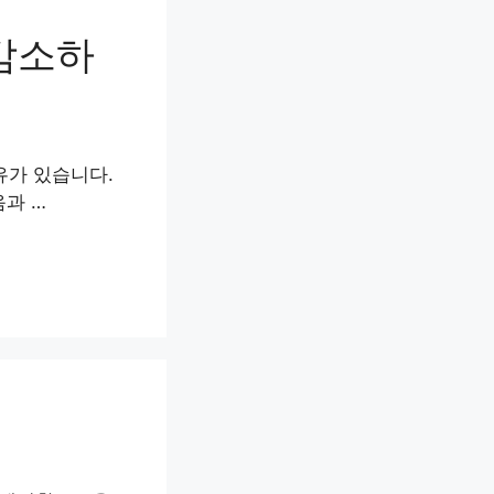
감소하
유가 있습니다.
음과 …