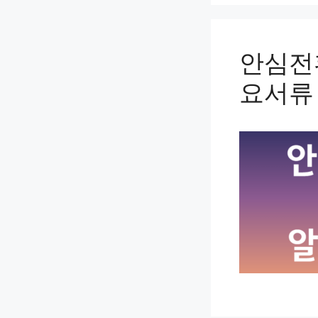
안심전
요서류