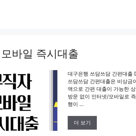
 모바일 즉시대출
대구은행 쓰담쓰담 간편대출 
쓰담쓰담 간편대출은 비상금이
액으로 간편 대출이 가능한 상
방문 없이 인터넷/모바일로 즉
행이 …
더 보기