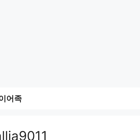
파이어족
llia9011