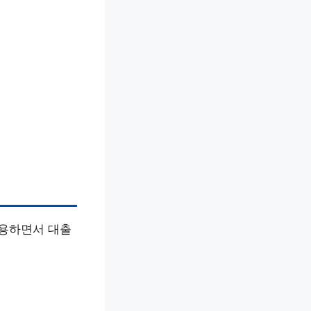
이용하면서 대출