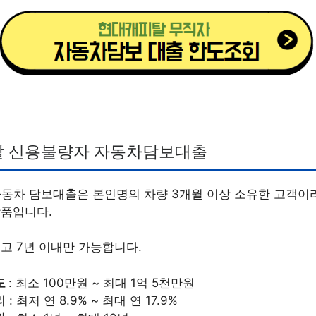
피탈 신용불량자 자동차담보대출
자동차 담보대출은 본인명의 차량 3개월 이상 소유한 고객이
상품입니다.
고 7년 이내만 가능합니다.
도
: 최소 100만원 ~ 최대 1억 5천만원
리
: 최저 연 8.9% ~ 최대 연 17.9%