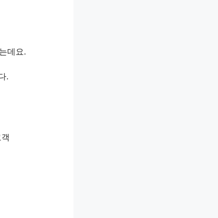
는데요.
다.
고객