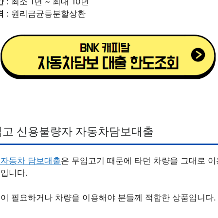
간
: 최소 1년 ~ 최대 10년
격
: 원리금균등분할상환
입고 신용불량자 자동차담보대출
 자동차 담보대출
은 무입고기 때문에 타던 차량을 그대로 
품입니다.
돈이 필요하거나 차량을 이용해야 분들께 적합한 상품입니다.