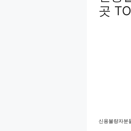
곳 TO
신용불량자분들