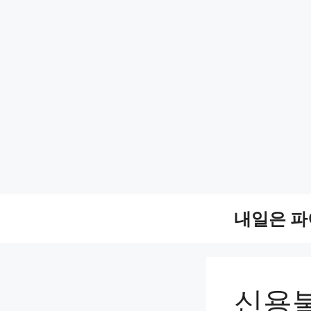
Skip
내일은 
to
content
신용